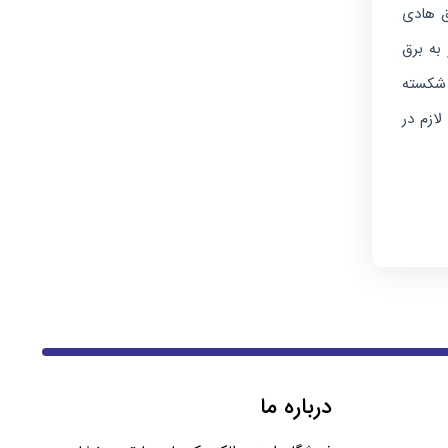
ق هادی
به برق
 شکسته
ازم در
درباره ما