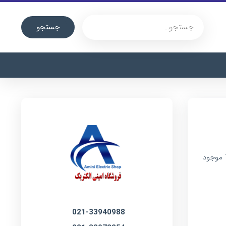
جستجو
لوله خرطومی معمولی آذین پلاست در سایزهای 11 و 13 و 16 موجود
021-33940988