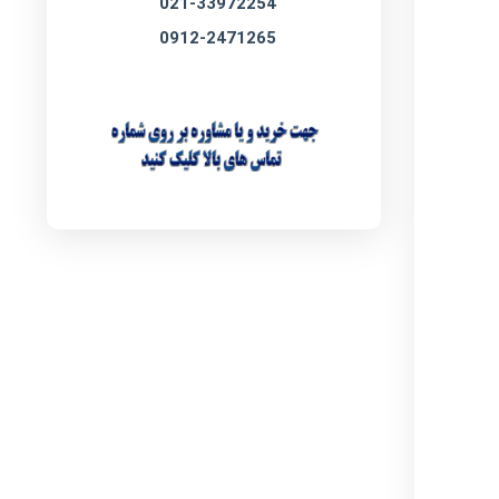
021-33972254
0912-2471265