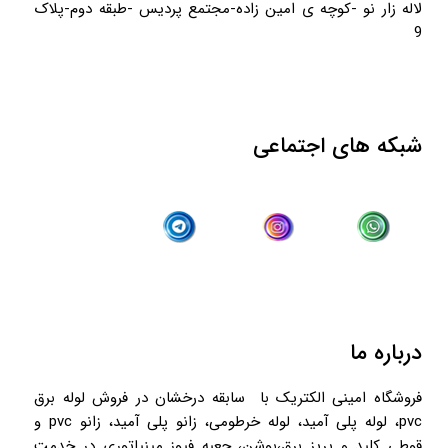
لاله زار نو -کوچه ی امین زاده-مجتمع پردیس -طبقه دوم-پلاک
9
شبکه های اجتماعی
درباره ما
فروشگاه امینی الکتریک با سابقه درخشان در فروش لوله برق
pvc، لوله پلی آمید، لوله خرطومی، زانو پلی آمید، زانو pvc و
قوطی کلید و پریز برق،بوشن، جعبه فیوز مینیاتوری در خدمت