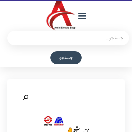
جستجو