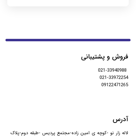
فروش و پشتیبانی
021-33940988
021-33972254
09122471265
آدرس
لاله زار نو -کوچه ی امین زاده-مجتمع پردیس -طبقه دوم-پلاک